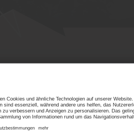
Folge dem Mythos
#badratzes