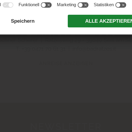
echner Scherer | Ratzesweg 29 - 39040 Seis am Sch
T.
+39 0471 70 61 31
|
info@badratzes.it
ANREISE ANZEIGEN
NEWSLETTER