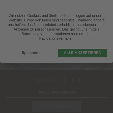
Familie Mutschlechner Scherer | Ratzesweg 29 -
39040 Seis am Schlern, Kastelruth
T.
+39 0471 70 61 31
|
info@badratzes.it
ANREISE ANZEIGEN
NEWSLETTER
JETZT ANMELDEN