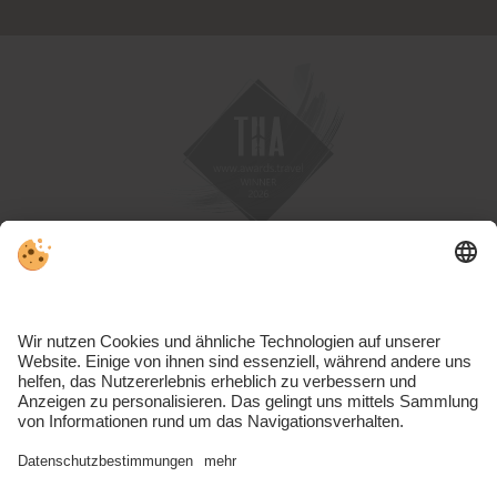
MwSt.-Nr. IT01191460219 | CIN: IT021019A1JTQRHUP6