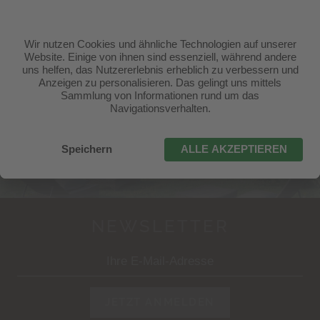
Familie Mutschlechner Scherer | Ratzesweg 29 -
39040 Seis am Schlern, Kastelruth
T.
+39 0471 70 61 31
|
info@badratzes.it
ANREISE ANZEIGEN
NEWSLETTER
JETZT ANMELDEN