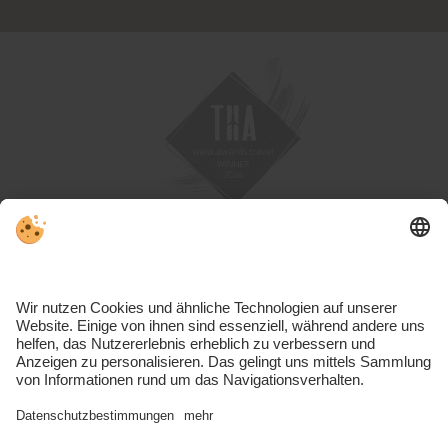
MwSt.-Nr. IT01191460219 | CIN: IT021019A1JTQRHUP6