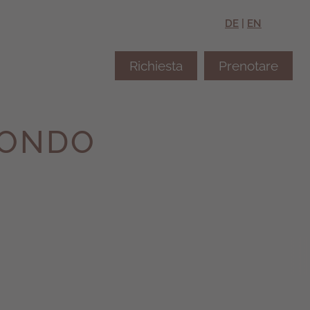
DE
|
EN
Richiesta
Prenotare
MONDO