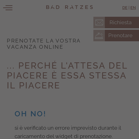
DE
|
EN
Richiesta
Prenotare
PRENOTATE LA VOSTRA
VACANZA ONLINE
... PERCHÉ L'ATTESA DEL
PIACERE È ESSA STESSA
IL PIACERE
OH NO!
si è verificato un errore imprevisto durante il
caricamento del widget di prenotazione.